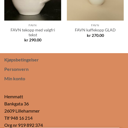
FAVN
FAVN
FAVN tekopp med valgfri
FAVN kaffekopp GLAD
tekst
kr
270.00
kr
290.00
Kjøpsbetingelser
Personvern
Min konto
Hemmatt
Bankgata 36
2609 Lillehammer
Tlf 948 16 214
Org nr 919 892 374