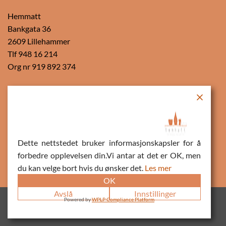
Hemmatt
Bankgata 36
2609 Lillehammer
Tlf 948 16 214
Org nr 919 892 374
Vipps
Dette nettstedet bruker informasjonskapsler for å
forbedre opplevelsen din.Vi antar at det er OK, men
du kan velge bort hvis du ønsker det.
Les mer
OK
Avslå
Innstillinger
Copyright 2022 ©
Hemmatt
- Made with
Love//
FastForward
Powered by
WPLP Compliance Platform