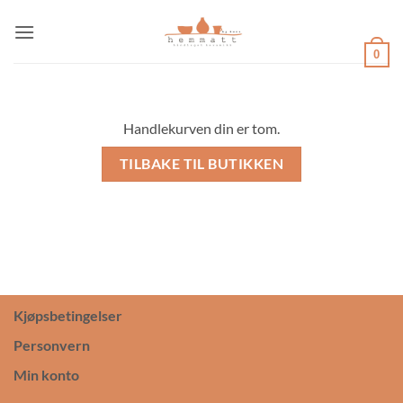
Skip
to
content
0
Handlekurven din er tom.
TILBAKE TIL BUTIKKEN
Kjøpsbetingelser
Personvern
Min konto