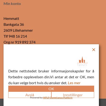
Min konto
Hemmatt
Bankgata 36
2609 Lillehammer
Tlf 948 16 214
Org nr 919 892 374
Vipps
Dette nettstedet bruker informasjonskapsler for å
forbedre opplevelsen din.Vi antar at det er OK, men
du kan velge bort hvis du ønsker det.
Les mer
OK
Avslå
Innstillinger
Powered by
WPLP Compliance Platform
Copyright 2022 ©
Hemmatt
- Made with
Love//
FastForward