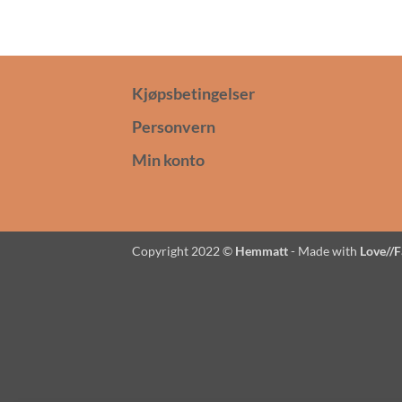
Kjøpsbetingelser
Personvern
Min konto
Copyright 2022 ©
Hemmatt
- Made with
Love//
F