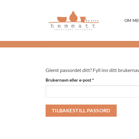
Skip
to
content
OM ME
Glemt passordet ditt? Fyll inn ditt brukernav
Påkrevd
Brukernavn eller e-post
*
TILBAKESTILL PASSORD