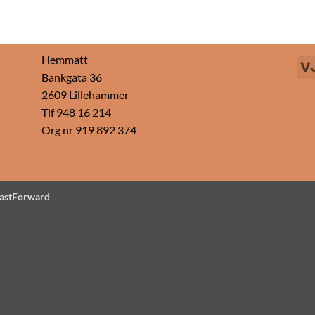
Hemmatt
Bankgata 36
2609 Lillehammer
Tlf 948 16 214
Org nr 919 892 374
astForward