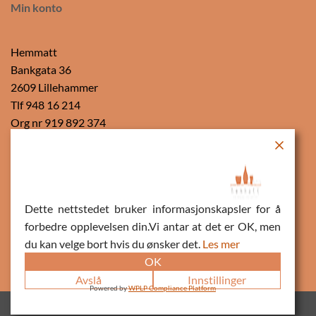
Min konto
Hemmatt
Bankgata 36
2609 Lillehammer
Tlf 948 16 214
Org nr 919 892 374
Vipps
Dette nettstedet bruker informasjonskapsler for å
forbedre opplevelsen din.Vi antar at det er OK, men
du kan velge bort hvis du ønsker det.
Les mer
OK
Avslå
Innstillinger
Powered by
WPLP Compliance Platform
Copyright 2022 ©
Hemmatt
- Made with
Love//
FastForward